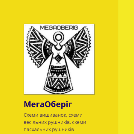
МегаОберіг
Схеми вишиванок, схеми
весільних рушників, схеми
пасхальних рушників