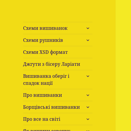
розгорнути
Схеми вишиванок
підменю
розгорнути
Схеми рушників
підменю
Схеми ХSD формат
Джгути з бісеру Ларіати
розгорнути
Вишиванка оберіг і
підменю
спадок нації
розгорнути
Про вишиванки
підменю
розгорнути
Борщівські вишиванки
підменю
розгорнути
Про все на світі
підменю
розгорнути