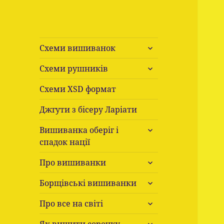
розгорнути
Схеми вишиванок
підменю
розгорнути
Схеми рушників
підменю
Схеми ХSD формат
Джгути з бісеру Ларіати
розгорнути
Вишиванка оберіг і
підменю
спадок нації
розгорнути
Про вишиванки
підменю
розгорнути
Борщівські вишиванки
підменю
розгорнути
Про все на світі
підменю
розгорнути