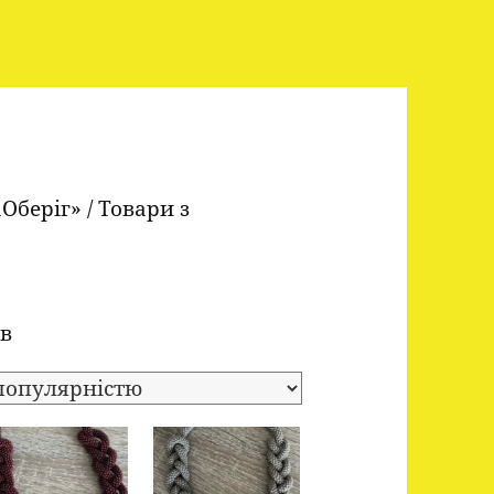
аОберіг»
/ Товари з
Sorted
ів
by
popularity