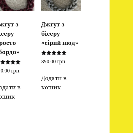
жгут з
Джгут з
ісеру
бісеру
росто
«сірий нюд»
бордо»
Оцінено в
890.00
грн.
5.00
цінено в
з 5
90.00
грн.
00
Додати в
5
одати в
кошик
ошик