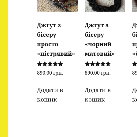
Джгут з
Джгут з
Д
бісеру
бісеру
б
просто
«чорний
п
«пістрявий»
матовий»
«
Оцінено в
Оцінено в
О
890.00
грн.
890.00
грн.
8
5.00
5.00
5.
з 5
з 5
з 
Додати в
Додати в
Д
кошик
кошик
к