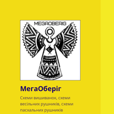
МегаОберіг
Схеми вишиванок, схеми
весільних рушників, схеми
пасхальних рушників