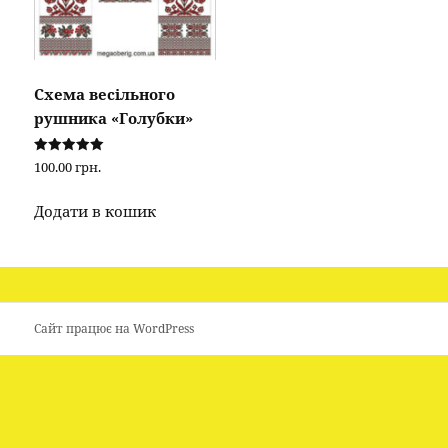
Схема весільного
рушника «Голубки»
Оцінено в
100.00
грн.
5.00
з 5
Додати в кошик
Сайт працює на WordPress