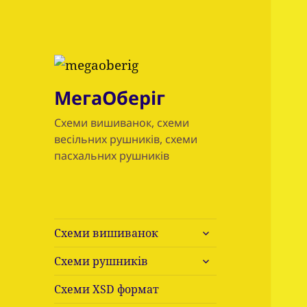
МегаОберіг
Схеми вишиванок, схеми
весільних рушників, схеми
пасхальних рушників
розгорнути
Схеми вишиванок
підменю
розгорнути
Схеми рушників
підменю
Схеми ХSD формат