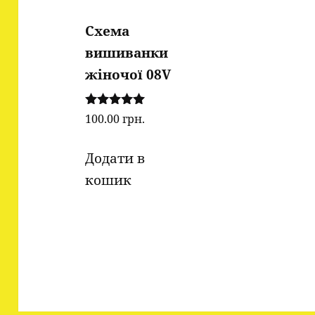
Схема
вишиванки
жіночої 08V
Оцінено в
100.00
грн.
5.00
з 5
Додати в
кошик