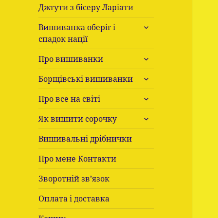
Джгути з бісеру Ларіати
розгорнути
Вишиванка оберіг і
підменю
спадок нації
розгорнути
Про вишиванки
підменю
розгорнути
Борщівські вишиванки
підменю
розгорнути
Про все на світі
підменю
розгорнути
Як вишити сорочку
підменю
Вишивальні дрібнички
Про мене Контакти
Зворотній зв’язок
Оплата і доставка