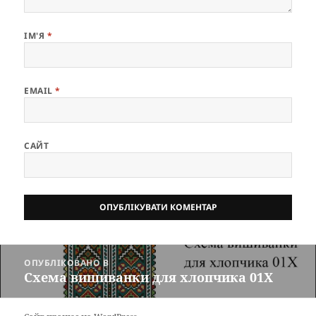
ІМ'Я
*
EMAIL
*
САЙТ
Навігація
ОПУБЛІКОВАНО В
записів
Схема вишиванки для хлопчика 01Х