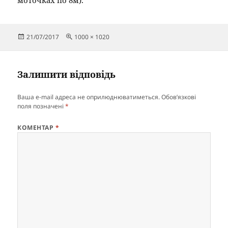
моточках по 8м).
Опубліковано
Повний
21/07/2017
1000 × 1020
розмір
Залишити відповідь
Ваша e-mail адреса не оприлюднюватиметься.
Обов’язкові
поля позначені
*
КОМЕНТАР
*