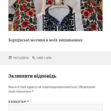
Борщівські мотиви в моїх вишиванках
Опубліковано
Повний
19/12/2016
1000 × 656
розмір
Залишити відповідь
Ваша e-mail адреса не оприлюднюватиметься.
Обов’язкові
поля позначені
*
КОМЕНТАР
*