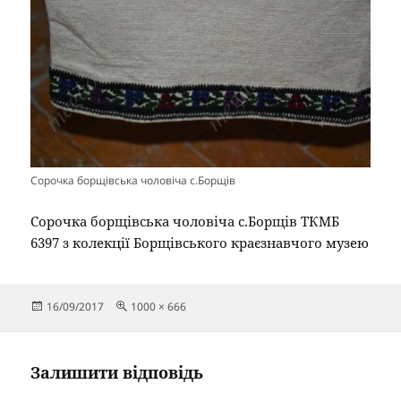
Сорочка борщівська чоловіча с.Борщів
Сорочка борщівська чоловіча с.Борщів ТКМБ
6397 з колекції Борщівського краєзнавчого музею
Опубліковано
Повний
16/09/2017
1000 × 666
розмір
Залишити відповідь