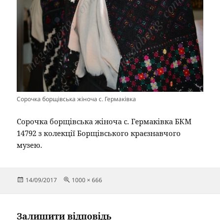
Сорочка борщівська жіноча с. Гермаківка
Сорочка борщівська жіноча с. Гермаківка БКМ
14792 з колекції Борщівського краєзнавчого
музею.
Опубліковано
Повний
14/09/2017
1000 × 666
розмір
Залишити відповідь