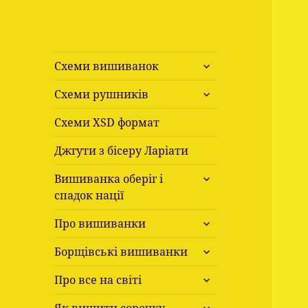
розгорнути
Схеми вишиванок
підменю
розгорнути
Схеми рушників
підменю
Схеми ХSD формат
Джгути з бісеру Ларіати
розгорнути
Вишиванка оберіг і
підменю
спадок нації
розгорнути
Про вишиванки
підменю
розгорнути
Борщівські вишиванки
підменю
розгорнути
Про все на світі
підменю
розгорнути