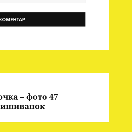
чка – фото 47
вишиванок