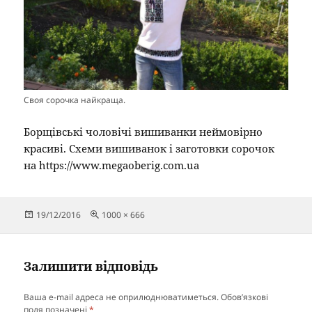
Своя сорочка найкраща.
Борщівські чоловічі вишиванки неймовірно
красиві. Схеми вишиванок і заготовки сорочок
на https://www.megaoberig.com.ua
Опубліковано
Повний
19/12/2016
1000 × 666
розмір
Залишити відповідь
Ваша e-mail адреса не оприлюднюватиметься.
Обов’язкові
поля позначені
*