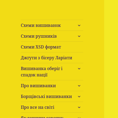
розгорнути
Схеми вишиванок
підменю
розгорнути
Схеми рушників
підменю
Схеми ХSD формат
Джгути з бісеру Ларіати
розгорнути
Вишиванка оберіг і
підменю
спадок нації
розгорнути
Про вишиванки
підменю
розгорнути
Борщівські вишиванки
підменю
розгорнути
Про все на світі
підменю
розгорнути