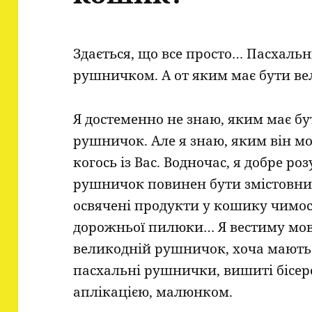
Здається, що все просто… Пасхал
рушничком. А от яким має бути в
Я достеменно не знаю, яким має б
рушничок. Але я знаю, яким він мо
когось із Вас. Водночас, я добре р
рушничок повинен бути змістовни
освячені продукти у кошику чимос
дорожньої пилюки… Я вестиму мо
великодній рушничок, хоча мають
пасхальні рушнички, вишиті бісер
аплікацією, малюнком.