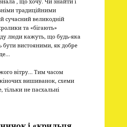
знала , що хочу. Чи знайти і
авніми традиційними
ий сучасний великодній
ролики та «бігають»
ду люди кажуть, що будь-яка
ть бути вистояними, як добре
йде…
іжого вітру… Тим часом
 жіночих вишиванок, схеми
, тільки не пасхальні
ничок і «крильця