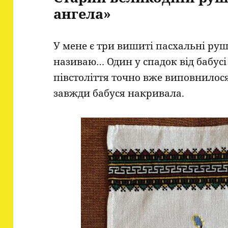
ангела»
У мене є три вишиті пасхальні руш
називаю… Один у спадок від бабусі 
півстоліття точно вже виповнилос
завжди бабуся накривала.