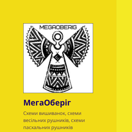
МегаОберіг
Схеми вишиванок, схеми
весільних рушників, схеми
пасхальних рушників