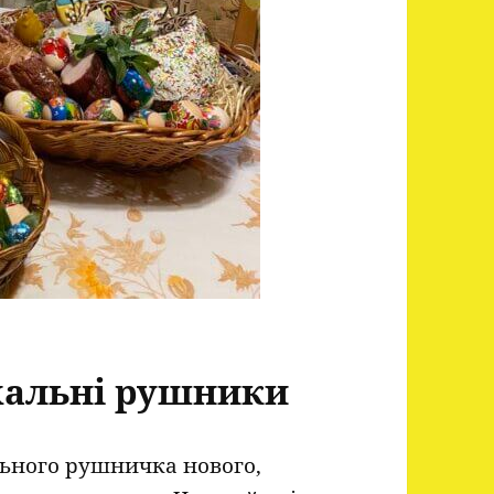
схальні рушники
льного рушничка нового,