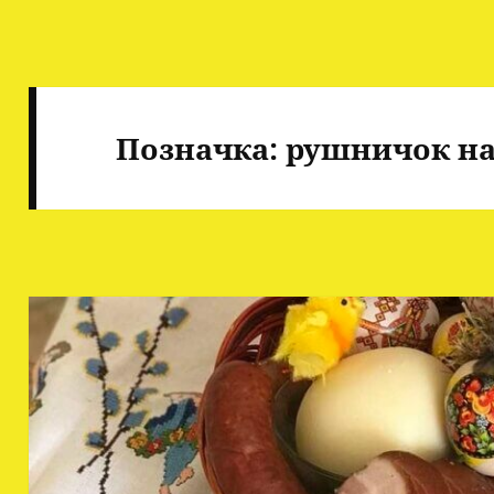
Позначка:
рушничок н