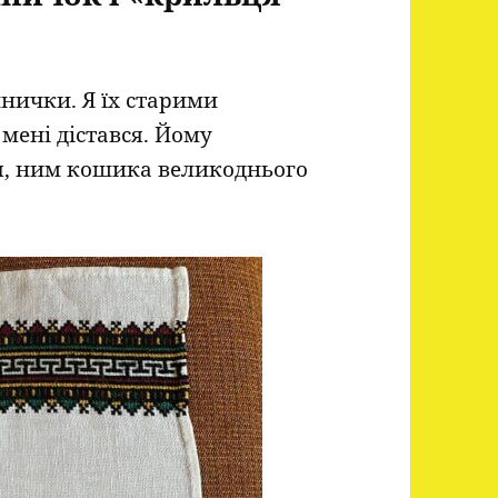
нички. Я їх старими
мені дістався. Йому
я, ним кошика великоднього