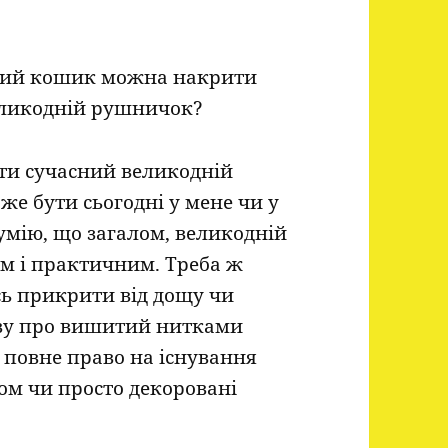
ьний кошик можна накрити
еликодній рушничок?
ути сучасний великодній
же бути сьогодні у мене чи у
озумію, що загалом, великодній
м і практичним. Треба ж
ь прикрити від дощу чи
ву про вишитий нитками
 повне право на існування
ом чи просто декоровані