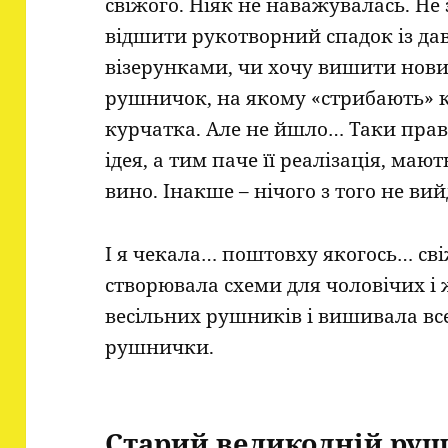
свіжого. Ніяк не наважувалась. Не 
відшити рукотворний спадок із д
візерунками, чи хочу вишити нов
рушничок, на якому «стрибають» к
курчатка. Але не йшло… Таки прав
ідея, а тим паче її реалізація, маю
вино. Інакше – нічого з того не ви
І я чекала… поштовху якогось… св
створювала схеми для чоловічих і
весільних рушників і вишивала все
рушнички.
Старий великодній руш