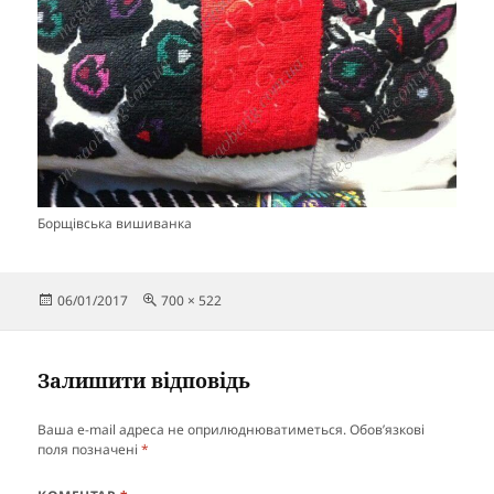
Борщівська вишиванка
Опубліковано
Повний
06/01/2017
700 × 522
розмір
Залишити відповідь
Ваша e-mail адреса не оприлюднюватиметься.
Обов’язкові
поля позначені
*